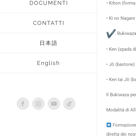
DOCUMENTI
• Kihon (forma 
• Ki no Nagare
CONTATTI
Bukiwaza –
日本語
• Ken (spada d
English
• Jō (bastone)
• Ken tai Jō (
Il Bukiwaza pe
Facebook
Instagram
YouTube
Tiktok
Modalità di A
Formazione 
diretta dei nos