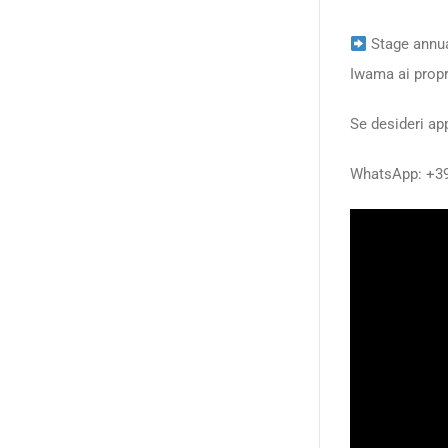
Stage annual
Iwama ai propri
Se desideri ap
WhatsApp: +3