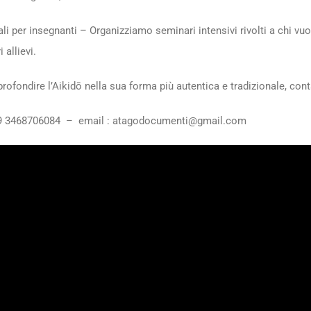
i per insegnanti – Organizziamo seminari intensivi rivolti a chi vuo
 allievi.
profondire l’Aikidō nella sua forma più autentica e tradizionale, con
9 3468706084 – email : atagodocumenti@gmail.com