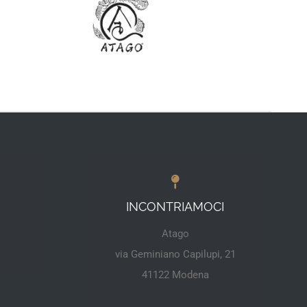
INCONTRIAMOCI
Atago
via Geminiano Capilupi, 21
41122 Modena