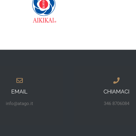
EMAIL
CHIAMACI
info@atago.it
346 8706084