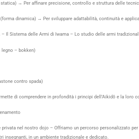
statica) → Per affinare precisione, controllo e struttura delle tecni
 (forma dinamica) → Per sviluppare adattabilità, continuità e applic
 Il Sistema delle Armi di Iwama – Lo studio delle armi tradizionali
i legno – bokken)
bastone contro spada)
rmette di comprendere in profondità i principi dell’Aikidō e la loro
llenamento
privata nel nostro dojo – Offriamo un percorso personalizzato per c
tri insegnanti, in un ambiente tradizionale e dedicato.